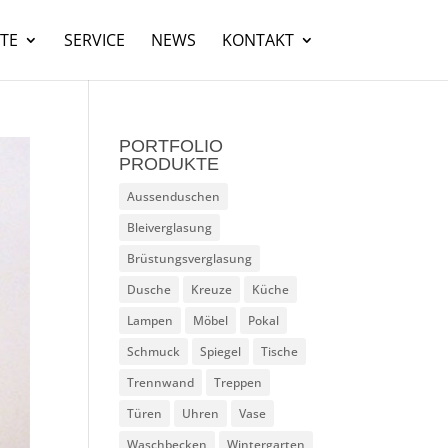
TE
SERVICE
NEWS
KONTAKT
PORTFOLIO
PRODUKTE
Aussenduschen
Bleiverglasung
Brüstungsverglasung
Dusche
Kreuze
Küche
Lampen
Möbel
Pokal
Schmuck
Spiegel
Tische
Trennwand
Treppen
Türen
Uhren
Vase
Waschbecken
Wintergarten